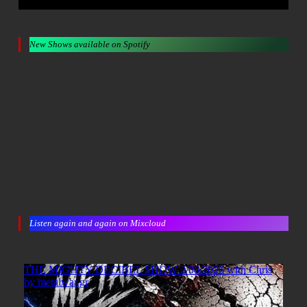
New Shows available on Spotify
Listen again and again on Mixcloud