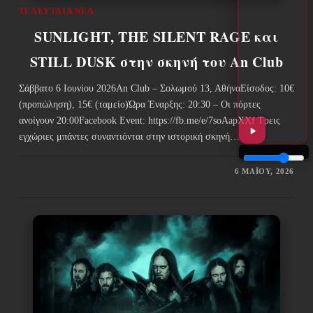
ΤΕΛΕΥΤΑΊΑ ΝΈΑ
SUNLIGHT, THE SILENT RAGE και
STILL DUSK στην σκηνή του An Club
Σάββατο 6 Ιουνίου 2026An Club – Σολωμού 13, ΑθήναΕίσοδος: 10€
(προπώληση), 15€ (ταμείο)Ώρα Έναρξης: 20:30 – Οι πόρτες
ανοίγουν 20:00Facebook Event: https://fb.me/e/7soAapXXf Τρεις
εγχώριες μπάντες συναντιόνται στην ιστορική σκηνή…
6 ΜΑΪ́ΟΥ, 2026