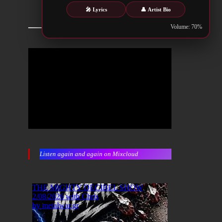
🎤 Lyrics
👤 Artist Bio
Volume: 70%
Listen again and again on Mixcloud