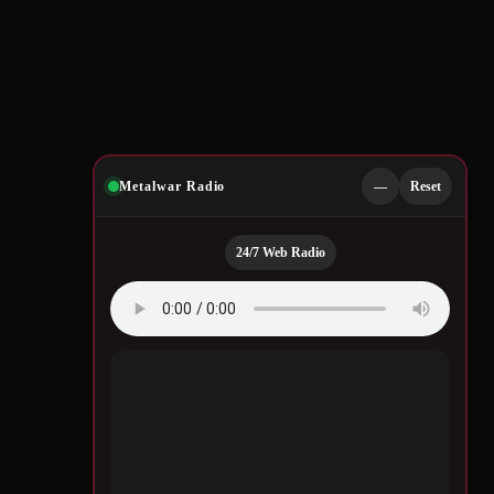
Metalwar Radio
—
Reset
24/7 Web Radio
Quotes by Legendary
Musicians