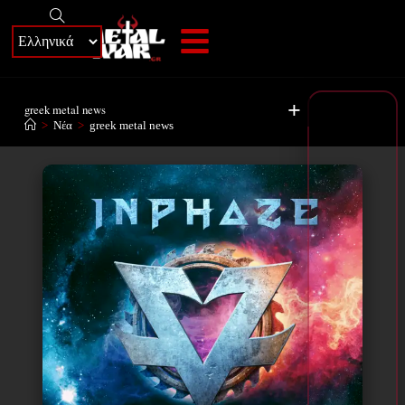
+
greek metal news
>
Νέα
>
greek metal news