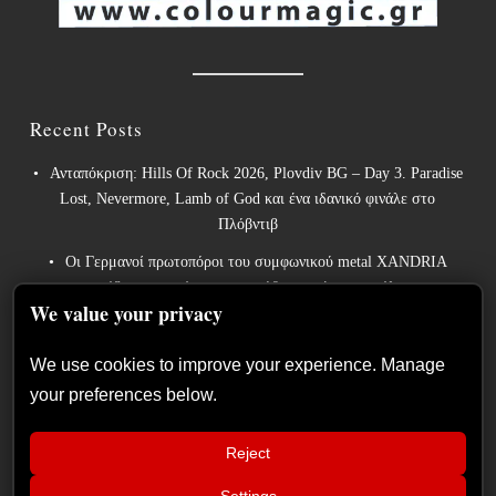
Recent Posts
Ανταπόκριση: Hills Of Rock 2026, Plovdiv BG – Day 3. Paradise
Lost, Nevermore, Lamb of God και ένα ιδανικό φινάλε στο
Πλόβντιβ
Οι Γερμανοί πρωτοπόροι του συμφωνικού metal XANDRIA
παρουσιάζουν το ομώνυμο τραγούδι του νέου τους άλμπουμ.
We value your privacy
Οι Wayfarer κυκλοφορούν νέο τραγούδι με τη συμμετοχή του
David Eugene Edwards και προαναγγέλλουν το νέο τους στούντιο
We use cookies to improve your experience. Manage
άλμπουμ.
your preferences below.
The Gathering: Η αέναη μεταμόρφωση των Ολλανδών
πρωτοπόρων του ατμοσφαιρικού ήχου
Reject
Οι Power metal InPhaze παρουσιάζουν το νέο τους άλμπουμ