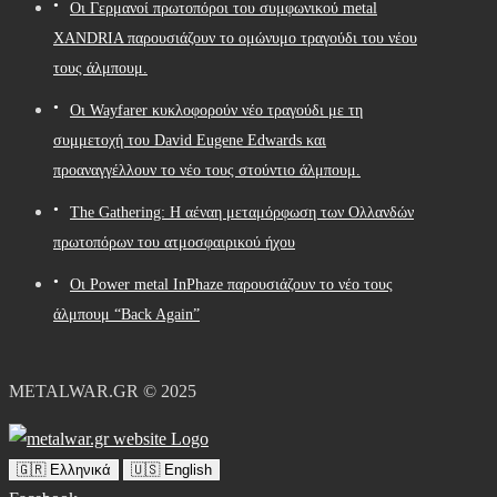
Οι Γερμανοί πρωτοπόροι του συμφωνικού metal
XANDRIA παρουσιάζουν το ομώνυμο τραγούδι του νέου
τους άλμπουμ.
Οι Wayfarer κυκλοφορούν νέο τραγούδι με τη
συμμετοχή του David Eugene Edwards και
προαναγγέλλουν το νέο τους στούντιο άλμπουμ.
The Gathering: Η αέναη μεταμόρφωση των Ολλανδών
πρωτοπόρων του ατμοσφαιρικού ήχου
Οι Power metal InPhaze παρουσιάζουν το νέο τους
άλμπουμ “Back Again”
METALWAR.GR © 2025
🇬🇷 Ελληνικά
🇺🇸 English