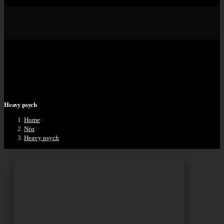
Heavy psych
Home
>
Νέα
>
Heavy psych