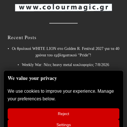
Recent Posts
Οι θρυλικοί WHITE LION στο Golden R. Festival 2027 για τα 40
χρόνια του εμβληματικού “Pride”!
Weekly War: Νέες heavy metal κυκλοφορίες 7/8/2026
Ανταπόκριση: Hills Of Rock 2026, Plovdiv BG – Day 3. Paradise
We value your privacy
Lost, Nevermore, Lamb of God και ένα ιδανικό φινάλε στο
Πλόβντιβ
We use cookies to improve your experience. Manage
Οι Γερμανοί πρωτοπόροι του συμφωνικού metal XANDRIA
your preferences below.
παρουσιάζουν το ομώνυμο τραγούδι του νέου τους άλμπουμ.
Οι Wayfarer κυκλοφορούν νέο τραγούδι με τη συμμετοχή του
Reject
David Eugene Edwards και προαναγγέλλουν το νέο τους στούντιο
Settings
📢
άλμπουμ.