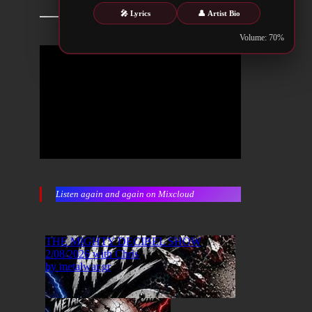
🎤 Lyrics
👤 Artist Bio
Volume: 70%
Listen again and again on Mixcloud