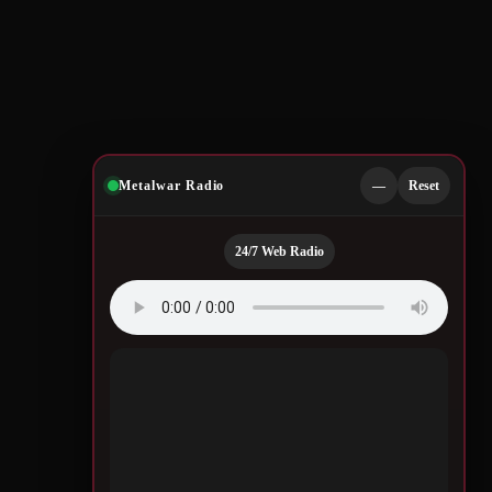
Metalwar Radio
—
Reset
24/7 Web Radio
Quotes by Legendary
Musicians