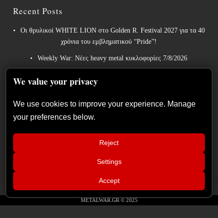
Recent Posts
Οι θρυλικοί WHITE LION στο Golden R. Festival 2027 για τα 40
χρόνια του εμβληματικού “Pride”!
Weekly War: Νέες heavy metal κυκλοφορίες 7/8/2026
Ανταπόκριση: Hills Of Rock 2026, Plovdiv BG – Day 3. Paradise
We value your privacy
Lost, Nevermore, Lamb of God και ένα ιδανικό φινάλε στο
Πλόβντιβ
We use cookies to improve your experience. Manage
Οι Γερμανοί πρωτοπόροι του συμφωνικού metal XANDRIA
your preferences below.
παρουσιάζουν το ομώνυμο τραγούδι του νέου τους άλμπουμ.
Οι Wayfarer κυκλοφορούν νέο τραγούδι με τη συμμετοχή του
Reject
David Eugene Edwards και προαναγγέλλουν το νέο τους στούντιο
Settings
📢
άλμπουμ.
Groove Therapist & Daenoma στο
×
Accept
ΙΛΙΟΝ plus – Σάββατο 19
Σεπτεμβρίου
METALWAR.GR © 2025