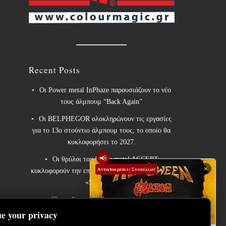
Recent Posts
Οι Power metal InPhaze παρουσιάζουν το νέο
τους άλμπουμ “Back Again”
Οι BELPHEGOR ολοκληρώνουν τις εργασίες
για το 13ο στούντιο άλμπουμ τους, το οποίο θα
κυκλοφορήσει το 2027.
📢
Οι θρύλοι του heavy metal ACCEPT
×
Ανταποκρίσεις Συναυλιών
κυκλοφορούν την επανηχογραφημένη εκδοχή του
«Save Us».
Sleep: Ανακοινώνουν το νέο άλμπουμ
“Hempispheres” – Ακούστε το νέο single “The
e your privacy
Morrisist”