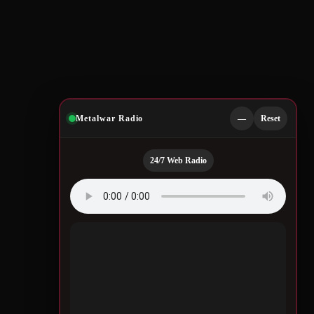
Metalwar Radio
—
Reset
24/7 Web Radio
Quotes by Legendary
Musicians