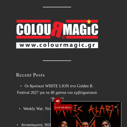
Recent Posts
Οι θρυλικοί WHITE LION στο Golden R.
Festival 2027 για τα 40 χρόνια του εμβληματικού
“Pride”!
📢
×
Συνεντεύξεις
Weekly War: Νέες heavy metal κυκλοφορίες
7/8/2026
Ανταπόκριση: Hills Of Rock 2026, Plovdiv BG