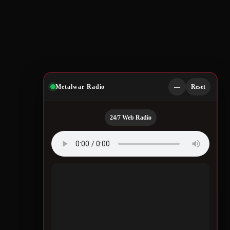
Metalwar Radio
—
Reset
24/7 Web Radio
Quotes by Legendary
Musicians