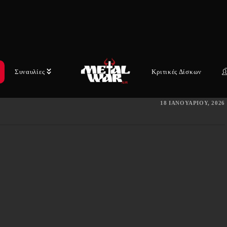
Μετά την κυκλοφορία του πολυβραβευμένου
άλμπουμ τους "Statement On Death" του 2022
στη Metal Blade Records, το instrumental post-
metal κουαρτέτο της Βαρκελώνης SYBERIA
Συναυλίες
Κριτικές Δίσκων
συνεχίζει τα…
18 ΙΑΝΟΥΑΡΊΟΥ, 2026