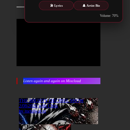
🎤 Lyrics
👤 Artist Bio
Volume: 70%
Listen again and again on Mixcloud