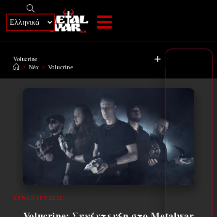
+
Volucrine
>
Νέα
>
Volucrine
ΣΥΝΕΝΤΕΎΞΕΙΣ
Volucrine: Συνέντευξη στο Metalwar