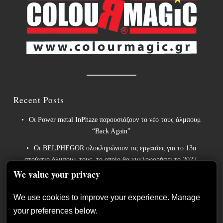
Recent Posts
Οι Power metal InPhaze παρουσιάζουν το νέο τους άλμπουμ
“Back Again”
Οι BELPHEGOR ολοκληρώνουν τις εργασίες για το 13ο
στούντιο άλμπουμ τους, το οποίο θα κυκλοφορήσει το 2027.
We value your privacy
Οι θρύλοι του heavy metal ACCEPT κυκλοφορούν την
επανηχογραφημένη εκδοχή του «Save Us».
We use cookies to improve your experience. Manage
Sleep: Ανακοινώνουν το νέο άλμπουμ “Hempispheres” – Ακούστε
your preferences below.
το νέο single “The Morrisist”