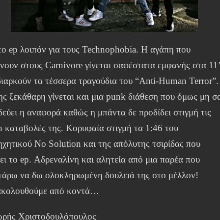
ο ep λοιπόν για τους Technophobia. Η αγάπη που
νουν στους Carnivore γίνεται σαφέστατα εμφανής στα 11
διαρκούν τα τέσσερα τραγούδια του “Anti-Human Terror”.
ης ξεκάθαρη γίνεται και μια punk διάθεση που όμως μη σ
δεύει η αναφορά καθώς η μπάντα δε προδίδει στιγμή τις
sh καταβολές της. Κορυφαία στιγμή τα 1:46 του
ηχητικού No Solution και της απόλυτης τσιρίδας που
ει το ep. Αδρεναλίνη και αλητεία από μια παρέα που
τάρω να δω ολοκληρωμένη δουλειά της στο μέλλον!
κολουθούμε από κοντά…
ρής Χριστοδουλόπουλος