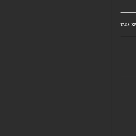
TAGS
:
ΚΡ