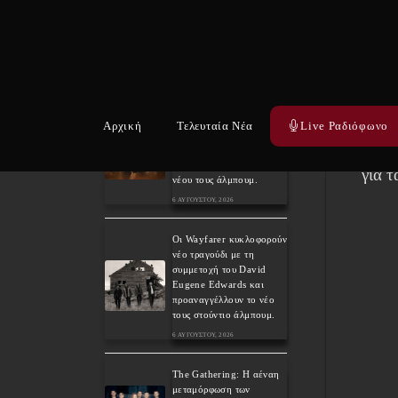
2024
Day 3. Paradise Lost,
είνα
Nevermore, Lamb of
God και ένα ιδανικό
όταν
φινάλε στο Πλόβντιβ
6 ΑΥΓΟΎΣΤΟΥ, 2026
θα πρ
προσ
Οι Γερμανοί πρωτοπόροι
Αρχική
Τελευταία Νέα
Live Ραδιόφωνο
του συμφωνικού metal
βρίσ
XANDRIA παρουσιάζουν
το ομώνυμο τραγούδι του
για τ
νέου τους άλμπουμ.
6 ΑΥΓΟΎΣΤΟΥ, 2026
Οι Wayfarer κυκλοφορούν
νέο τραγούδι με τη
συμμετοχή του David
Eugene Edwards και
προαναγγέλλουν το νέο
τους στούντιο άλμπουμ.
6 ΑΥΓΟΎΣΤΟΥ, 2026
The Gathering: Η αέναη
μεταμόρφωση των