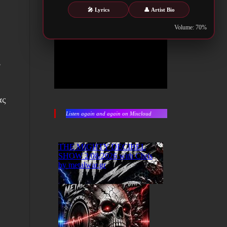
🎤 Lyrics
👤 Artist Bio
Volume: 70%
’
ας
Listen again and again on Mixcloud