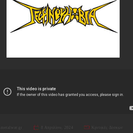
metalwar.gr
8 Απριλίου, 2024
Κριτικές Δίσκων