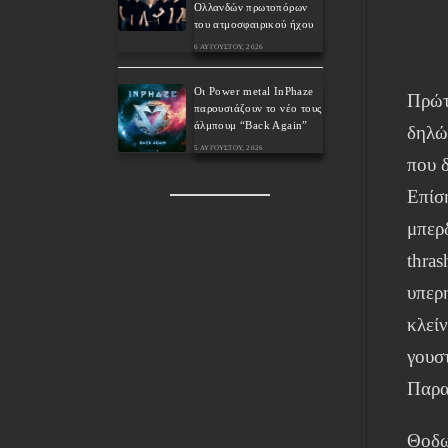
Ολλανδών πρωτοπόρων
του ατμοσφαιρικού ήχου
6 ΑΥΓΟΎΣΤΟΥ, 2026
Οι Power metal InPhaze
Πρώτ
παρουσιάζουν το νέο τους
άλμπουμ “Back Again”
δηλώ
5 ΑΥΓΟΎΣΤΟΥ, 2026
που 
Επίσ
μπερ
thra
υπερ
κλείν
γουσ
Παρα
Θοδω