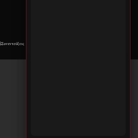
,
α
Συνεντεύξεις
Weekly War
Επικοινωνία
ε,