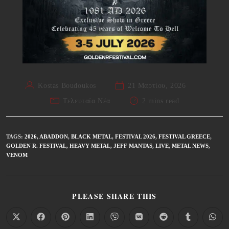
Kostas Boudoukos
21 Μαρτίου, 2026
Τελευταία Νέα
2 mins read
TAGS
:
2026
,
ABADDON
,
BLACK METAL
,
FESTIVAL 2026
,
FESTIVAL GREECE
,
GOLDEN R. FESTIVAL
,
HEAVY METAL
,
JEFF MANTAS
,
LIVE
,
METAL NEWS
,
VΕΝΟΜ
PLEASE SHARE THIS