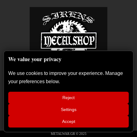
We value your privacy
We use cookies to improve your experience. Manage
your preferences below.
Reject
Settings
📢
Xandria – Eclipse: Κριτική άλμπουμ
×
Accept
METALWAR.GR © 2025