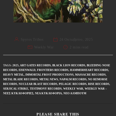
Spyros Tribos
24 Οκτωβρίου, 2025
Weekly War
2 mins read
TAGS
:
2025
,
ART GATES RECORDS
,
BLACK LION RECORDS
,
BLEEDING NOSE
RECORDS
,
EISENWALD
,
FRONTIERS RECORDS
,
HAMMERHEART RECORDS
,
HEAVY METAL
,
IMMORTAL FROST PRODUCTIONS
,
MASSACRE RECORDS
,
METAL BLADE RECORDS
,
METAL NEWS
,
NAPALM RECORDS
,
NO REMORSE
RECORDS
,
NUCLEAR BLAST RECORDS
,
PELAGIC RECORDS
,
RISE RECORDS
,
SERJICAL STRIKE
,
TESTIMONY RECORDS
,
WEEKLY WAR
,
WEEKLY WAR –
ΝΈΕΣ ΚΥΚΛΟΦΟΡΊΕΣ
,
ΝΈΑ ΚΥΚΛΟΦΟΡΊΑ
,
ΝΈΟ ΆΛΜΠΟΥΜ
PLEASE SHARE THIS