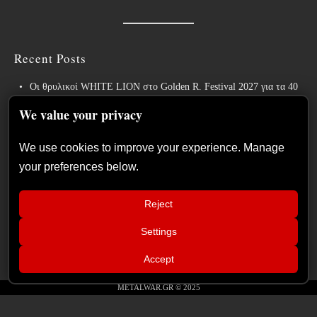
Recent Posts
Οι θρυλικοί WHITE LION στο Golden R. Festival 2027 για τα 40
χρόνια του εμβληματικού “Pride”!
We value your privacy
Weekly War: Νέες heavy metal κυκλοφορίες 7/8/2026
We use cookies to improve your experience. Manage
Ανταπόκριση: Hills Of Rock 2026, Plovdiv BG – Day 3. Paradise
your preferences below.
Lost, Nevermore, Lamb of God και ένα ιδανικό φινάλε στο Πλόβντιβ
Οι Γερμανοί πρωτοπόροι του συμφωνικού metal XANDRIA
Reject
παρουσιάζουν το ομώνυμο τραγούδι του νέου τους άλμπουμ.
Settings
Οι Wayfarer κυκλοφορούν νέο τραγούδι με τη συμμετοχή του David
📢
Eugene Edwards και προαναγγέλλουν το νέο τους στούντιο άλμπουμ.
InPhaze – “Back Again” κριτική
×
Accept
δίσκου
METALWAR.GR © 2025