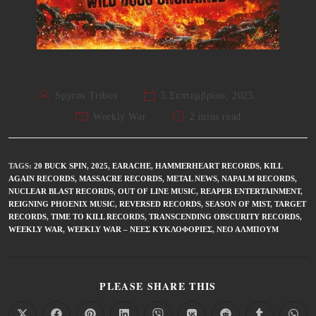
Spyros Tribos
5 Σεπτεμβρίου, 2025
Weekly War
2 mins read
TAGS
:
20 BUCK SPIN
,
2025
,
EARACHE
,
HAMMERHEART RECORDS
,
KILL
AGAIN RECORDS
,
MASSACRE RECORDS
,
METAL NEWS
,
NAPALM RECORDS
,
NUCLEAR BLAST RECORDS
,
OUT OF LINE MUSIC
,
REAPER ENTERTAINMENT
,
REIGNING PHOENIX MUSIC
,
REVERSED RECORDS
,
SEASON OF MIST
,
TARGET
RECORDS
,
TIME TO KILL RECORDS
,
TRANSCENDING OBSCURITY RECORDS
,
WEEKLY WAR
,
WEEKLY WAR – ΝΈΕΣ ΚΥΚΛΟΦΟΡΊΕΣ
,
ΝΈΟ ΆΛΜΠΟΥΜ
PLEASE SHARE THIS