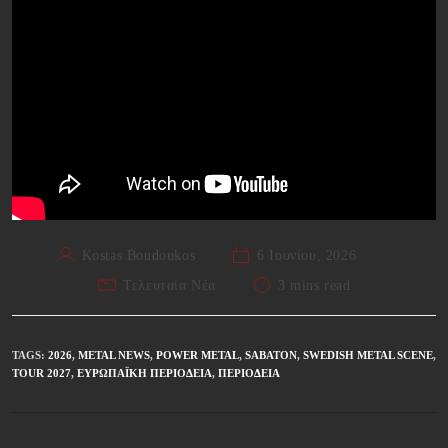
Kostas Boudoukos
6 Ιουνίου, 2026
Τελευταία Νέα
3 mins read
TAGS
:
2026
,
METAL NEWS
,
POWER METAL
,
SABATON
,
SWEDISH METAL SCENE
,
TOUR 2027
,
ΕΥΡΩΠΑΪΚΉ ΠΕΡΙΟΔΕΊΑ
,
ΠΕΡΙΟΔΕΊΑ