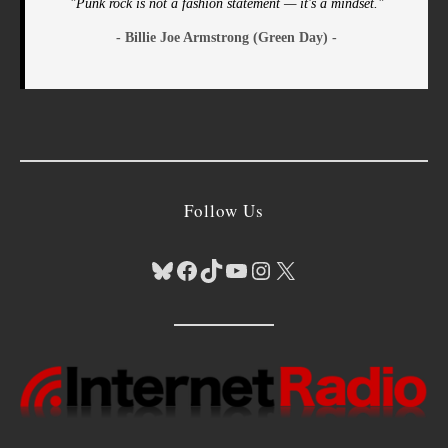
"Punk rock is not a fashion statement — it's a mindset."
- Billie Joe Armstrong (Green Day) -
Follow Us