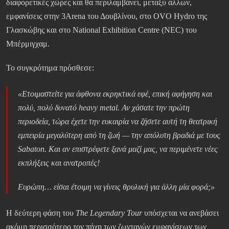
διαφορετικές χώρες και θα περιλαμβάνει, μεταξύ άλλων,
εμφανίσεις στην 3Arena του Δουβλίνου, στο OVO Hydro της
Γλασκώβης και στο National Exhibition Centre (NEC) του
Μπέρμιγχαμ.
Το συγκρότημα πρόσθεσε:
«Ετοιμαστείτε για άφθονα εκρηκτικά εφέ, επική αφήγηση και
πολύ, πολύ δυνατό heavy metal. Αν χάσατε την πρώτη
περιοδεία, τώρα έχετε την ευκαιρία να ζήσετε αυτή τη θεατρική
εμπειρία μεγαλύτερη από τη ζωή — την απόλυτη βραδιά με τους
Sabaton. Και αν επιστρέφετε ξανά μαζί μας, να περιμένετε νέες
εκπλήξεις και ανατροπές!
Ευρώπη… είσαι έτοιμη να γίνεις θρυλική για άλλη μία φορά;»
Η δεύτερη φάση του
The Legendary Tour
υπόσχεται να ανεβάσει
ακόμη περισσότερο τον πήχη των ζωντανών εμφανίσεων των