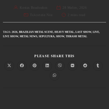
Kostas Boudoukos
28 Μαΐου, 2026
Τελευταία Νέα
2 mins read
TAGS
:
2026
,
BRAZILIAN METAL SCENE
,
HEAVY METAL
,
LAST SHOW
,
LIVE
,
LIVE SHOW
,
METAL NEWS
,
SEPULTURA
,
SHOW
,
THRASH METAL
PLEASE SHARE THIS