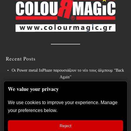
Recent Posts
Οι Power metal InPhaze παρουσιάζουν το νέο τους άλμπουμ “Back
Again”
Οι BELPHEGOR ολοκληρώνουν τις εργασίες για το 13ο στούντιο
We value your privacy
άλμπουμ τους, το οποίο θα κυκλοφορήσει το 2027.
We use cookies to improve your experience. Manage
Οι θρύλοι του heavy metal ACCEPT κυκλοφορούν την
your preferences below.
επανηχογραφημένη εκδοχή του «Save Us».
Sleep: Ανακοινώνουν το νέο άλμπουμ “Hempispheres” – Ακούστε το
Reject
νέο single “The Morrisist”