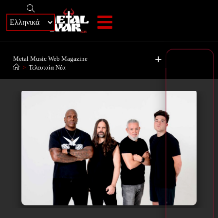
+
Metal Music Web Magazine
>
Τελευταία Νέα