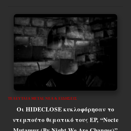
ΤΕΛΕΥΤΑΊΑ METAL ΝΈΑ & EΙΔΉΣΕΙΣ
Οι HIDECLOSE κυκλοφόρησαν το
ντεμπούτο θεματικό τους EP, “Nocte
Mutamur (By Night We Are Changes)”