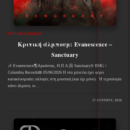
ΚΡΙΤΙΚΈΣ ΔΊΣΚΩΝ
Κριτική άλμπουμ: Evanescence –
Sanctuary
🎶 Evanescence🌎Αρκάνσας, Η.Π.Α.📀 Sanctuary® BMG /
Columbia Records📅 05/06/2026 Η νέα χιλιετία έχει φέρει
κατακλυσμιαίες αλλαγές στη μουσική (και όχι μόνο). Η τεχνολογία
κάνει άλματα, οι…
17 ΙΟΥΝΊΟΥ, 2026