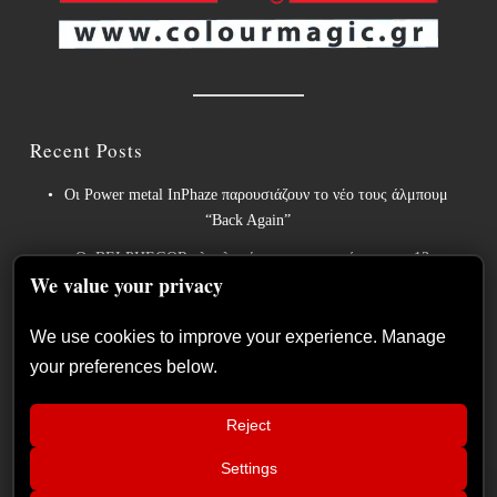
Recent Posts
Οι Power metal InPhaze παρουσιάζουν το νέο τους άλμπουμ
“Back Again”
Οι BELPHEGOR ολοκληρώνουν τις εργασίες για το 13ο
We value your privacy
στούντιο άλμπουμ τους, το οποίο θα κυκλοφορήσει το 2027.
Οι θρύλοι του heavy metal ACCEPT κυκλοφορούν την
We use cookies to improve your experience. Manage
επανηχογραφημένη εκδοχή του «Save Us».
your preferences below.
Sleep: Ανακοινώνουν το νέο άλμπουμ “Hempispheres” – Ακούστε
το νέο single “The Morrisist”
Reject
Η Κύπρος συνεχίζει να αφήνει το αποτύπωμά της, στα
Settings
📢
μεγαλύτερα metal φεστιβάλ της Ευρώπης