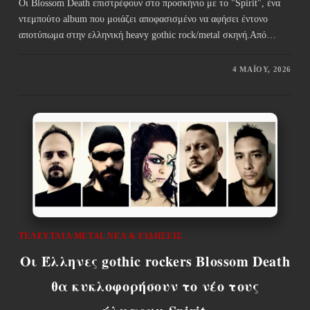
Οι Blossom Death επιστρέφουν στο προσκήνιο με το "Spirit", ένα
ντεμπούτο album που μοιάζει αποφασισμένο να αφήσει έντονο
αποτύπωμα στην ελληνική heavy gothic rock/metal σκηνή.Από…
4 ΜΑΪ́ΟΥ, 2026
ΤΕΛΕΥΤΑΊΑ METAL ΝΈΑ & EΙΔΉΣΕΙΣ
Οι Έλληνες gothic rockers Blossom Death
θα κυκλοφορήσουν το νέο τους