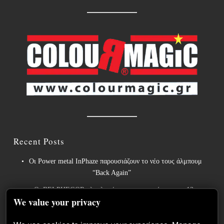
Recent Posts
Οι Power metal InPhaze παρουσιάζουν το νέο τους άλμπουμ
“Back Again”
Οι BELPHEGOR ολοκληρώνουν τις εργασίες για το 13ο
We value your privacy
στούντιο άλμπουμ τους, το οποίο θα κυκλοφορήσει το 2027.
Οι θρύλοι του heavy metal ACCEPT κυκλοφορούν την