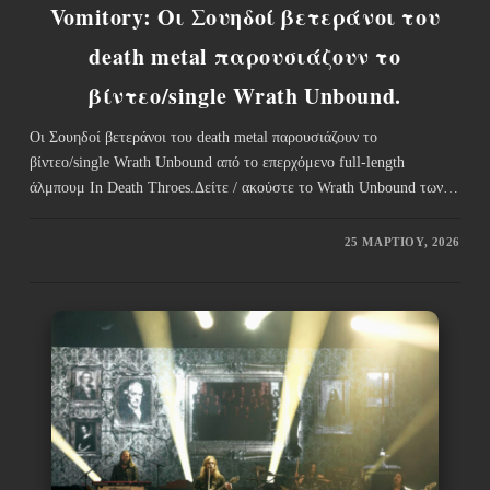
Vomitory: Οι Σουηδοί βετεράνοι του
death metal παρουσιάζουν το
βίντεο/single Wrath Unbound.
Οι Σουηδοί βετεράνοι του death metal παρουσιάζουν το
βίντεο/single Wrath Unbound από το επερχόμενο full-length
άλμπουμ In Death Throes.Δείτε / ακούστε το Wrath Unbound των…
25 ΜΑΡΤΊΟΥ, 2026