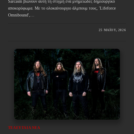
Sarcasm βιώνουν αυτή τη στιγμή ένα μνημειώδες δημιουργικό
αποκορύφωμα. Με το ολοκαίνουργιο άλμπουμ τους, 'Lifeforce
Omnibound',…
25 ΜΑΪ́ΟΥ, 2026
ΤΕΛΕΥΤΑΊΑ ΝΈΑ