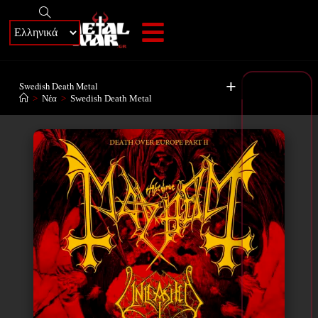
+
Swedish Death Metal
>
Νέα
>
Swedish Death Metal