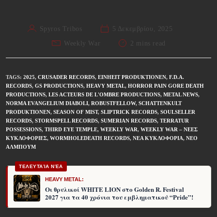
Spyros Tribos
5 Δεκεμβρίου, 2025
Weekly War
2 mins read
TAGS
:
2025
,
CRUSADER RECORDS
,
EINHEIT PRODUKTIONEN
,
F.D.A.
RECORDS
,
GS PRODUCTIONS
,
HEAVY METAL
,
HORROR PAIN GORE DEATH
PRODUCTIONS
,
LES ACTEURS DE L'OMBRE PRODUCTIONS
,
METAL NEWS
,
NORMA EVANGELIUM DIABOLI
,
ROBUSTFELLOW
,
SCHATTENKULT
PRODUKTIONEN
,
SEASON OF MIST
,
SLIPTRICK RECORDS
,
SOULSELLER
RECORDS
,
STORMSPELL RECORDS
,
SUMERIAN RECORDS
,
TERRATUR
POSSESSIONS
,
THIRD EYE TEMPLE
,
WEEKLY WAR
,
WEEKLY WAR – ΝΈΕΣ
ΚΥΚΛΟΦΟΡΊΕΣ
,
WORMHOLEDEATH RECORDS
,
ΝΈΑ ΚΥΚΛΟΦΟΡΊΑ
,
ΝΈΟ
ΆΛΜΠΟΥΜ
ΤΕΛΕΥΤΑΊΑ ΝΈΑ
HEAVY METAL:
Οι θρυλικοί WHITE LION στο Golden R. Festival
2027 για τα 40 χρόνια του εμβληματικού “Pride”!