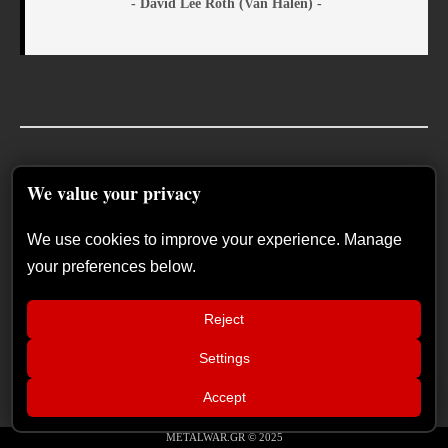
- David Lee Roth (Van Halen) -
Follow Us
We value your privacy
We use cookies to improve your experience. Manage
your preferences below.
Reject
Settings
📢
Ανταπόκριση: Hills Of Rock 2026,
×
Accept
Plovdiv BG – Day 3. Paradise Lost,
Nevermore, Lamb of God και ένα
ιδανικό φινάλε στο Πλόβντιβ
METALWAR.GR © 2025