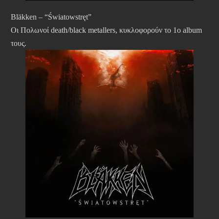
Bläkken – “Światowstręt”
Οι Πoλωνοί death/black metallers, κυκλοφορούν το 1ο album
τους.