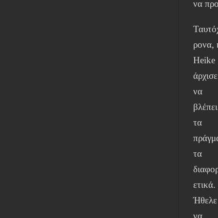
να πρ
Ταυτό
ρονα, 
Heike
άρχισε
να
βλέπει
τα
πράγμ
τα
διαφο
ετικά.
Ήθελε
να