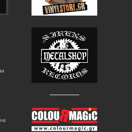
ι
ια
 να