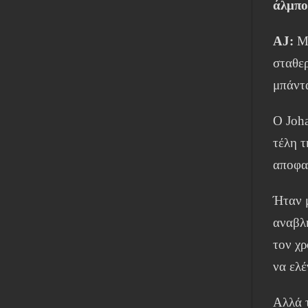
άλμπο
AJ:
Μέ
σταθερ
μπάντα
Ο Joha
τέλη τ
αποφα
Ήταν μ
αναβλη
τον χ
να ελέ
Αλλά τ