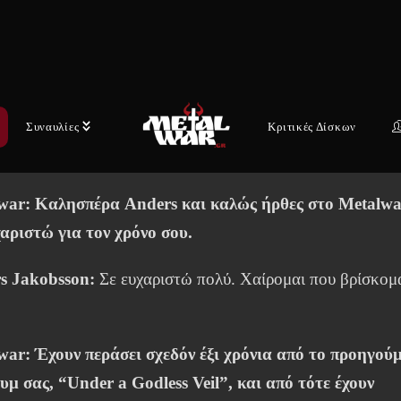
μπουμ, In Somnolent Ruin, είχαμε τη χαρά και την τιμή ν
νομιλήσουμε μαζί του και να ανακαλύψουμε τα βαθύτερα
ατα πίσω από τα τραγούδια τους, αλλά και τις σκέψεις π
μορφώνουν τη φιλοσοφία και την πορεία των DRACONI
(
δείτε το video της συνέντευξης εδώ!
!).
Συναυλίες
Κριτικές Δίσκων
war: Καλησπέρα Anders και καλώς ήρθες στο Metalwa
χαριστώ για τον χρόνο σου.
s Jakobsson:
Σε ευχαριστώ πολύ. Χαίρομαι που βρίσκομ
war:
Έχουν περάσει σχεδόν έξι χρόνια από το προηγού
υμ σας, “Under a Godless Veil”, και από τότε έχουν