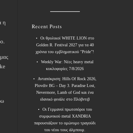
ά η
Recent Posts
Οι θρυλικοί WHITE LION στο
ο.
Golden R. Festival 2027 για τα 40
χρόνια του εμβληματικού “Pride”!
 μας
Weekly War: Νέες heavy metal
ike
κυκλοφορίες 7/8/2026
Ανταπόκριση: Hills Of Rock 2026,
Plovdiv BG – Day 3. Paradise Lost,
Nevermore, Lamb of God και ένα
ιδανικό φινάλε στο Πλόβντιβ
ύω
Οι Γερμανοί πρωτοπόροι του
συμφωνικού metal XANDRIA
παρουσιάζουν το ομώνυμο τραγούδι
του νέου τους άλμπουμ.