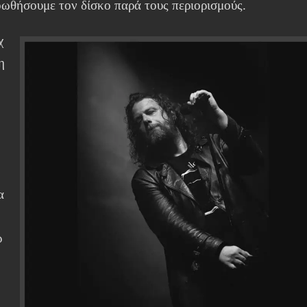
οωθήσουμε τον δίσκο παρά τους περιορισμούς.
χ
η
α
ρ