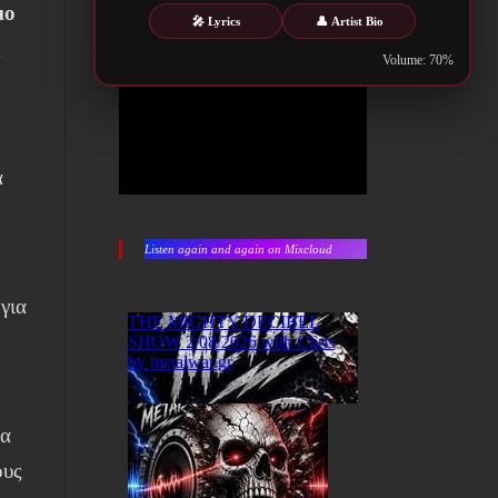
μο
🎤 Lyrics
👤 Artist Bio
ς
Volume: 70%
ά
Listen again and again on Mixcloud
για
τα
ους