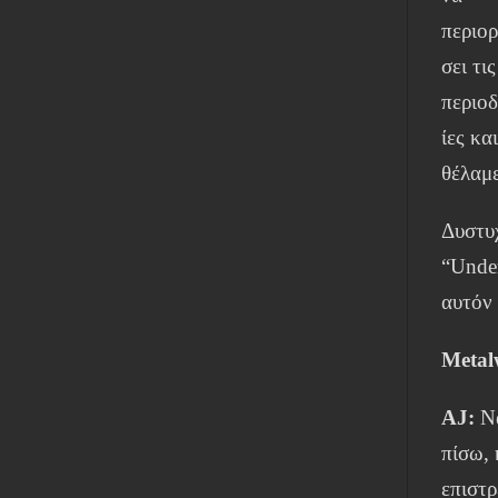
περιορ
σει τις
περιοδ
ίες κα
θέλαμε
Δυστυ
“Under
αυτόν 
Metal
AJ:
Να
πίσω, 
επιστρ