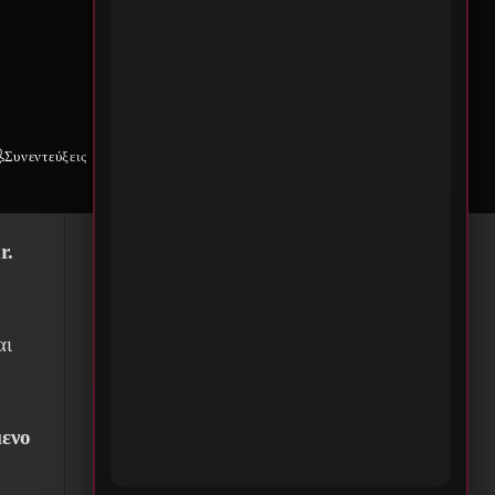
α
ου
AN
Συνεντεύξεις
Weekly War
Επικοινωνία
r.
αι
μενο