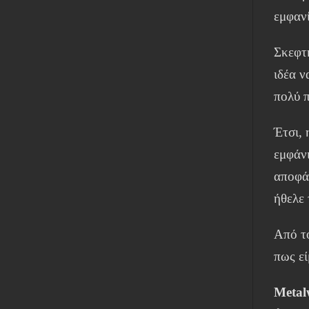
εμφανί
Σκεφτή
ιδέα ν
πολύ π
Έτσι, 
εμφάνι
αποφάσ
ήθελε 
Από τό
πως εί
Metal