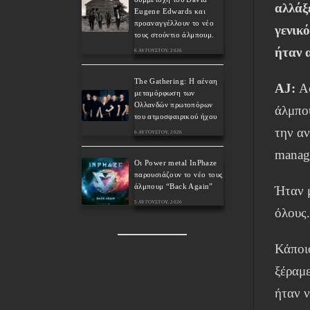
αλλάξ
Eugene Edwards και
προαναγγέλλουν το νέο
γενικ
τους στούντιο άλμπουμ.
ήταν 
6 ΑΥΓΟΎΣΤΟΥ, 2026
The Gathering: Η αέναη
AJ:
Αφ
μεταμόρφωση των
Ολλανδών πρωτοπόρων
άλμπο
του ατμοσφαιρικού ήχου
την α
6 ΑΥΓΟΎΣΤΟΥ, 2026
manage
Οι Power metal InPhaze
παρουσιάζουν το νέο τους
άλμπουμ “Back Again”
Ήταν μ
5 ΑΥΓΟΎΣΤΟΥ, 2026
όλους
Κάποιο
ξέραμε
ήταν 