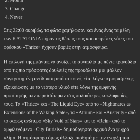
Mouth
Change
Never
Στις 22:00 ακριβώς, τα φώτα χαμήλωσαν και ένας ένας τα μέλη
των KATATΟΝΙΑ πήραν τις θέσεις τους και οι πρώτες νότες του
φρέσκου «Thrice» ήχησαν βαριές στην ατμόσφαιρα.
Η επιλογή της μπάντας να ανοίξει τη συναυλία με πέντε τραγούδια
από τις πιο πρόσφατες δουλειές της προκάλεσε μια μάλλον
συγκρατημένη αντίδραση από το κοινό, είτε λόγω περιορισμένης
εξοικείωσης με το νεότερο υλικό είτε λόγω της εμφανής
προτίμησης των περισσότερων στις παλαιότερες κυκλοφορίες
τους. Τα «Thrice» και «The Liquid Eye» από το «Nightmares as
Extensions of the Waking State», τα «Atrium» και «Austerity» από
το σαφώς ανώτερο «Sky Void of Stars» και το «Rein» από το
αμφιλεγόμενο «City Burials» δημιούργησαν αρχικά ένα ψυχρό
κλίμα. Η ατμόσφαιρα όμως άλλαξε αισθητά με την έναρξη του