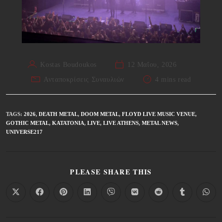
Kostas Boudoukos
12 Μαΐου, 2026
Ανταποκρίσεις Συναυλιών
4 mins read
TAGS
:
2026
,
DEATH METAL
,
DOOM METAL
,
FLOYD LIVE MUSIC VENUE
,
GOTHIC METAL
,
KATATONIA
,
LIVE
,
LIVE ATHENS
,
METAL NEWS
,
UNIVERSE217
PLEASE SHARE THIS