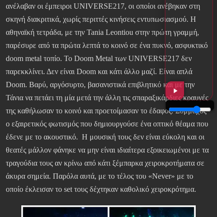
ανέλαβαν οι έμπειροι UNIVERSE217, οι οποίοι ανέβηκαν στη
σκηνή διακριτικά, χωρίς περιττές κινήσεις εντυπωσιασμού. Η
αθηναϊκή τετράδα, με την Tania Leontiou στην πρώτη γραμμή,
παρέσυρε από τα πρώτα λεπτά το κοινό σε ένα πυκνό, ασφυκτικό
doom metal τοπίο. Το Doom Metal των UNIVERSE217 δεν
παρεκκλίνει. Δεν είναι Doom και κάτι άλλο μαζί. Είναι απλά
Doom. Βαρύ, αργόσυρτο, βασανιστικά επιβλητικό και με την
Τάνια να πετάει τη μία μετά την άλλη τις σπαραξικάρδιες κραυγές
της καθήλωσαν το κοινό και προετοίμασαν το έδαφος. Σύμμαχος
ο εξαιρετικός φωτισμός που δημιουργούσε ένα οπτικό θέαμα που
έδενε με το ακουστικό. Η μουσική τους δεν είναι εύκολη και οι
θεατές μάλλον φάνηκε να μην είναι ιδιαίτερα εξοικειωμένοι με τα
τραγούδια τους αν κρίνω από κάτι ξέμπαρκα χειροκροτήματα σε
άκυρα σημεία. Παρόλα αυτά, με το τέλος του «Never» με το
οποίο έκλεισαν το set τους δέχτηκαν καθολικό χειροκρότημα.