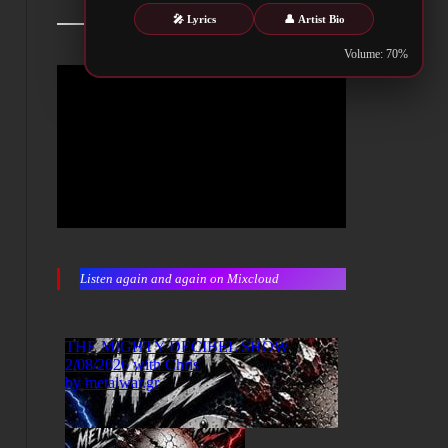
🎤 Lyrics
👤 Artist Bio
Volume: 70%
Listen again and again on Mixcloud