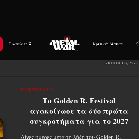
Ελλάδα 25/07/2026)
Η αυλαία του Release Athens Festival 2026
έπεσε με τον πλέον ιδανικό τρόπο, σε μία
βραδιά που συνδύασε συγκίνηση, νοσταλγία και
Συναυλίες
Κριτικές Δίσκων
αστείρευτη ενέργεια. Ήταν μια…
28 ΙΟΥΛΊΟΥ, 2026
ΤΕΛΕΥΤΑΊΑ ΝΈΑ
Το Golden R. Festival
ανακοίνωσε τα δύο πρώτα
συγκροτήματα για το 2027
Λίγες ημέρες μετά τη λήξη του Golden R.