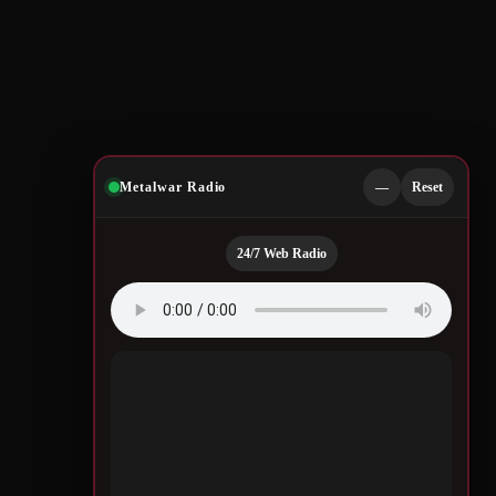
Metalwar Radio
—
Reset
24/7 Web Radio
Quotes by Legendary
Musicians