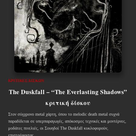
ΚΡΙΤΙΚΈΣ ΔΊΣΚΩΝ
The Duskfall – “The Everlasting Shadows”
κριτική δίσκου
Στον σύγχρονο metal χάρτη, όπου το melodic death metal συχνά
παραδίδεται σε υπερπαραγωγές, απόκοσμες τεχνικές και μοντέρνες,
μοδάτες πινελιές, οι Σουηδοί The Duskfall κυκλοφορούν,
επιστρέφοντας…