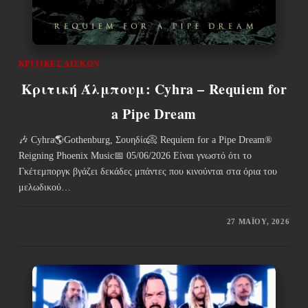
ΚΡΙΤΙΚΈΣ ΔΊΣΚΩΝ
Κριτική Άλμπουμ: Cyhra – Requiem for
a Pipe Dream
🎶 Cyhra🌎Gothenburg, Σουηδία📀 Requiem for a Pipe Dream®
Reigning Phoenix Music📅 05/06/2026 Είναι γνωστό ότι το
Γκέτεμποργκ βγάζει δεκάδες μπάντες που κινούνται στα όρια του
μελωδικού…
27 ΜΑΪ́ΟΥ, 2026