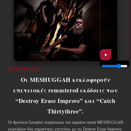
ΤΕΛΕΥΤΑΊΑ ΝΈΑ
Οι MESHUGGAH κυκλοφορούν
επετειακές remastered εκδόσεις των
“Destroy Erase Improve” και “Catch
Thirtythree”.
Οι θρυλικοί Σουηδοί εκπρόσωποι του ακραίου metal MESHUGGAH
γιορτάζουν δύο σημαντικές επετείους με τις Destroy Erase Improve: