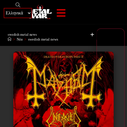
+
swedish metal news
>
Νέα
>
swedish metal news