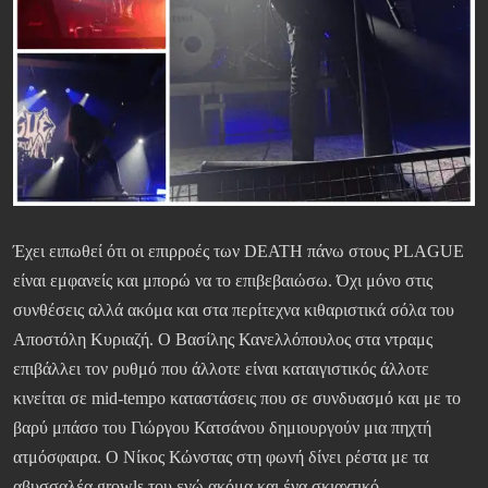
Έχει ειπωθεί ότι οι επιρροές των DEATH πάνω στους PLAGUE
είναι εμφανείς και μπορώ να το επιβεβαιώσω. Όχι μόνο στις
συνθέσεις αλλά ακόμα και στα περίτεχνα κιθαριστικά σόλα του
Αποστόλη Κυριαζή. Ο Βασίλης Κανελλόπουλος στα ντραμς
επιβάλλει τον ρυθμό που άλλοτε είναι καταιγιστικός άλλοτε
κινείται σε mid-tempo καταστάσεις που σε συνδυασμό και με το
βαρύ μπάσο του Γιώργου Κατσάνου δημιουργούν μια πηχτή
ατμόσφαιρα. Ο Νίκος Κώνστας στη φωνή δίνει ρέστα με τα
αβυσσαλέα growls του ενώ ακόμα και ένα σκιαχτικό