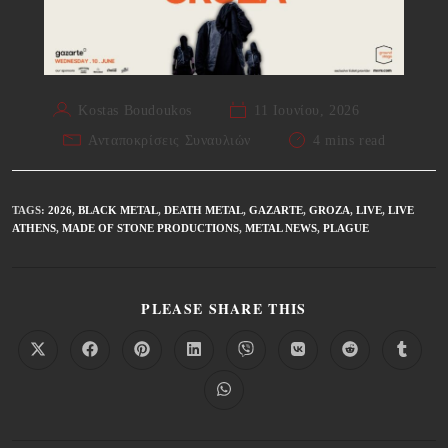
Kostas Boudoukos
11 Ιουνίου, 2026
Ανταποκρίσεις Συναυλιών
4 mins read
TAGS
:
2026
,
BLACK METAL
,
DEATH METAL
,
GAZARTE
,
GROZA
,
LIVE
,
LIVE
ATHENS
,
MADE OF STONE PRODUCTIONS
,
METAL NEWS
,
PLAGUE
PLEASE SHARE THIS