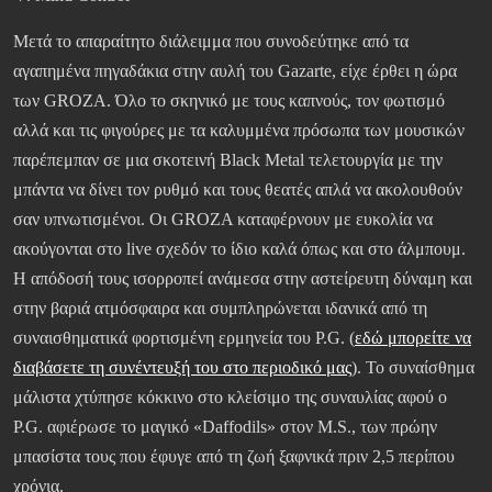
Μετά το απαραίτητο διάλειμμα που συνοδεύτηκε από τα
αγαπημένα πηγαδάκια στην αυλή του Gazarte, είχε έρθει η ώρα
των GROZA. Όλο το σκηνικό με τους καπνούς, τον φωτισμό
αλλά και τις φιγούρες με τα καλυμμένα πρόσωπα των μουσικών
παρέπεμπαν σε μια σκοτεινή Black Metal τελετουργία με την
μπάντα να δίνει τον ρυθμό και τους θεατές απλά να ακολουθούν
σαν υπνωτισμένοι. Οι GROZA καταφέρνουν με ευκολία να
ακούγονται στο live σχεδόν το ίδιο καλά όπως και στο άλμπουμ.
Η απόδοσή τους ισορροπεί ανάμεσα στην αστείρευτη δύναμη και
στην βαριά ατμόσφαιρα και συμπληρώνεται ιδανικά από τη
συναισθηματικά φορτισμένη ερμηνεία του P.G. (
εδώ μπορείτε να
διαβάσετε τη συνέντευξή του στο περιοδικό μας
). Το συναίσθημα
μάλιστα χτύπησε κόκκινο στο κλείσιμο της συναυλίας αφού ο
P.G. αφιέρωσε το μαγικό «Daffodils» στον M.S., των πρώην
μπασίστα τους που έφυγε από τη ζωή ξαφνικά πριν 2,5 περίπου
χρόνια.