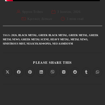
Spyros Tribos
3 Ιουνίου, 2026
Κριτικές Δίσκων
3 mins read
TAGS
:
2026
,
BLACK METAL
,
GREEK BLACK METAL
,
GREEK METAL
,
GREEK
METAL NEWS
,
GREEK METAL SCENE
,
HEAVY METAL
,
METAL NEWS
,
SINISTROUS MIST
,
ΝΈΑ ΚΥΚΛΟΦΟΡΊΑ
,
ΝΈΟ ΆΛΜΠΟΥΜ
PLEASE SHARE THIS