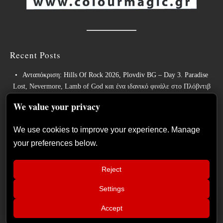
Recent Posts
Ανταπόκριση: Hills Of Rock 2026, Plovdiv BG – Day 3. Paradise
Lost, Nevermore, Lamb of God και ένα ιδανικό φινάλε στο Πλόβντιβ
Οι Γερμανοί πρωτοπόροι του συμφωνικού metal XANDRIA
We value your privacy
παρουσιάζουν το ομώνυμο τραγούδι του νέου τους άλμπουμ.
We use cookies to improve your experience. Manage
Οι Wayfarer κυκλοφορούν νέο τραγούδι με τη συμμετοχή του David
your preferences below.
Eugene Edwards και προαναγγέλλουν το νέο τους στούντιο άλμπουμ.
The Gathering: Η αέναη μεταμόρφωση των Ολλανδών πρωτοπόρων
Reject
του ατμοσφαιρικού ήχου
Οι Power metal InPhaze παρουσιάζουν το νέο τους άλμπουμ “Back
Settings
📢
Again”
ZIVANISHED: Συνέντευξη στο
×
Accept
Metalwar