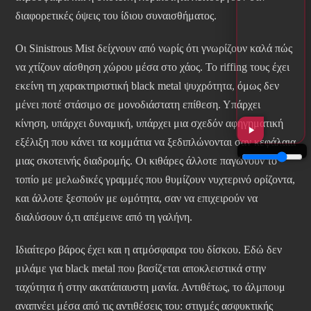
διαφορετικές όψεις του ίδιου συναισθήματος.
Οι Sinistrous Mist δείχνουν από νωρίς ότι γνωρίζουν καλά πώς
να χτίζουν αίσθηση χώρου μέσα στο χάος. Το riffing τους έχει
εκείνη τη χαρακτηριστική black metal ψυχρότητα, όμως δεν
μένει ποτέ στάσιμο σε μονοδιάστατη επίθεση. Υπάρχει
κίνηση, υπάρχει δυναμική, υπάρχει μια σχεδόν αφηγηματική
εξέλιξη που κάνει τα κομμάτια να ξεδιπλώνονται σαν κεφάλαια
μιας σκοτεινής διαδρομής. Οι κιθάρες άλλοτε παγώνουν το
τοπίο με μελωδικές γραμμές που θυμίζουν νυχτερινό ορίζοντα,
και άλλοτε ξεσπούν με ωμότητα, σαν να επιχειρούν να
διαλύσουν ό,τι απέμεινε από τη γαλήνη.
Ιδιαίτερο βάρος έχει και η ατμόσφαιρα του δίσκου. Εδώ δεν
μιλάμε για black metal που βασίζεται αποκλειστικά στην
ταχύτητα ή στην ακατάπαυστη μανία. Αντιθέτως, το άλμπουμ
αναπνέει μέσα από τις αντιθέσεις του: στιγμές ασφυκτικής